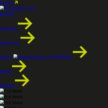
Prenota
PLB
WORLD
Il progetto
bobo tv live
food by
attività
partners