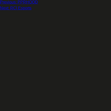
Post
Previous:
PPRHOOD
navigation
Next:
RCI Esports